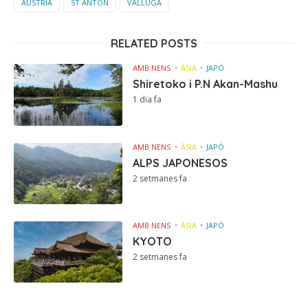
AUSTRIA
ST ANTON
VALLUGA
RELATED POSTS
AMB NENS
ÀSIA
JAPÓ
Shiretoko i P.N Akan-Mashu
1 dia fa
AMB NENS
ÀSIA
JAPÓ
ALPS JAPONESOS
2 setmanes fa
AMB NENS
ÀSIA
JAPÓ
KYOTO
2 setmanes fa