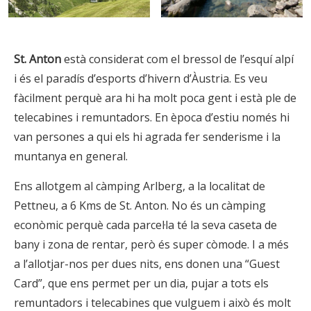
St. Anton
està considerat com el bressol de l’esquí alpí
i és el paradís d’esports d’hivern d’Àustria. Es veu
fàcilment perquè ara hi ha molt poca gent i està ple de
telecabines i remuntadors. En època d’estiu només hi
van persones a qui els hi agrada fer senderisme i la
muntanya en general.
Ens allotgem al càmping Arlberg, a la localitat de
Pettneu, a 6 Kms de St. Anton. No és un càmping
econòmic perquè cada parcel·la té la seva caseta de
bany i zona de rentar, però és super còmode. I a més
a l’allotjar-nos per dues nits, ens donen una “Guest
Card”, que ens permet per un dia, pujar a tots els
remuntadors i telecabines que vulguem i això és molt